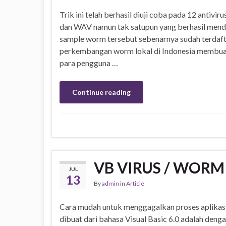
Trik ini telah berhasil diuji coba pada 12 ant
dan WAV namun tak satupun yang berhasil mende
sample worm tersebut sebenarnya sudah terdaf
perkembangan worm lokal di Indonesia membuat 
para pengguna …
Continue reading
VB VIRUS / WORM
JUL
13
By
admin
in
Article
Cara mudah untuk menggagalkan proses aplikas
dibuat dari bahasa Visual Basic 6.0 adalah deng