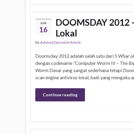
DOOMSDAY 2012 – 
JUN
16
Lokal
By
Achmad Darmal
in
Article
Doomsday 2012 adalah salah satu dari 5 WSar a
dengan codename “Computer Worm III – The Big
Worm Dasar yang sangat sederhana tetapi Dooms
scan engine antivirus lokal, baik yang mengaku a
Continue reading