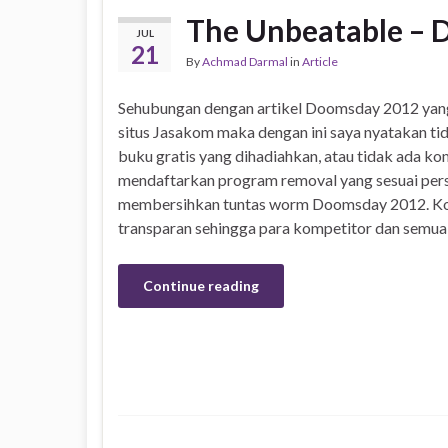
The Unbeatable – 
JUL
21
By
Achmad Darmal
in
Article
Sehubungan dengan artikel Doomsday 2012 yang 
situs Jasakom maka dengan ini saya nyatakan t
buku gratis yang dihadiahkan, atau tidak ada ko
mendaftarkan program removal yang sesuai per
membersihkan tuntas worm Doomsday 2012. Komp
transparan sehingga para kompetitor dan semua
Continue reading