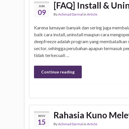
[FAQ] Install & Uni
JUN
09
By
Achmad Darmal
in
Article
Karena lumayan banyak dan sering juga membal
baik cara install, uninstall maupun cara mengope
deepfreeze adalah program yang membatalkan s
sector, sehingga perubahan apapun termasuk pe
tidak terkecuali …
Continue reading
Rahasia Kuno Mele
NOV
15
By
Achmad Darmal
in
Article