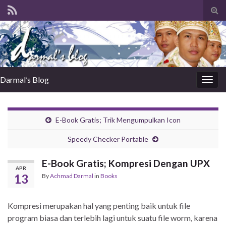
Tog
sear
for
Darmal’s Blog
Togg
navig
E-Book Gratis; Trik Mengumpulkan Icon
Speedy Checker Portable
E-Book Gratis; Kompresi Dengan UPX
APR
13
By
Achmad Darmal
in
Books
Kompresi merupakan hal yang penting baik untuk file
program biasa dan terlebih lagi untuk suatu file worm, karena